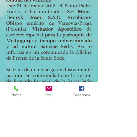
Este 31 de mayo 2018, el Santo Padre
Francisco ha nombrado a
S.E. Mons.
Henryk Hoser, S.A.C.
, Arzobispo-
Obispo emérito de Varsovia-Praga
(Polonia),
Visitador Apostólico
de
carácter especial
para la parroquia de
Medjugorje a tiempo indeterminado
y ad nutum Sanctae Sedis
. Así lo
informa en un comunicado la Oficina
de Prensa de la Santa Sede.
Se trata de un encargo exclusivamente
pastoral en continuidad con la misión
de Enviado Especial de la Santa Sede
para la parroquia de Medjugorje,
confiada a Mons. Hoser el 11 de febrero
Phone
Email
Facebook
2017 y por él concluida en los meses
pasados.
La misión del Visitador Apostólico –
afirma el comunicado – tiene como
fin asegurar un acompañamiento
estable y continuo de la comunidad