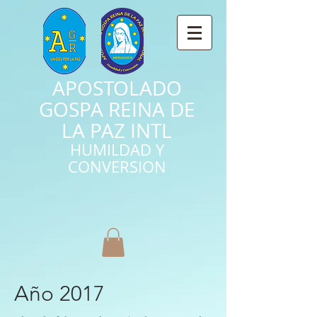
APOSTOLADO
GOSPA REINA DE
LA PAZ INTL
HUMILDAD Y
CONVERSION
Año 2017