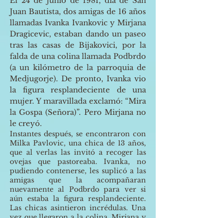
El 24 de junio de 1981, día de San
Juan Bautista, dos amigas de 16 años
llamadas Ivanka Ivankovic y Mirjana
Dragicevic, estaban dando un paseo
tras las casas de Bijakovici, por la
falda de una colina llamada Podbrdo
(a un kilómetro de la parroquia de
Medjugorje). De pronto, Ivanka vio
la figura resplandeciente de una
mujer. Y maravillada exclamó: “Mira
la Gospa (Señora)”. Pero Mirjana no
le creyó.
Instantes después, se encontraron con
Milka Pavlovic, una chica de 13 años,
que al verlas las invitó a recoger las
ovejas que pastoreaba. Ivanka, no
pudiendo contenerse, les suplicó a las
amigas que la acompañaran
nuevamente al Podbrdo para ver si
aún estaba la figura resplandeciente.
Las chicas asintieron incrédulas. Una
vez que llegaron a la colina, Mirjana y