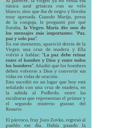
Al parecer, la Virgen ya no vestía esa
túnica azul grisácea con su velo
blanco, sino que iba de negro y lloraba
muy apenada. Cuando Marija, presa
de la congoja, le preguntó por qué
lloraba,
la Virgen María dio uno de
los mensajes más importantes: “Paz,
paz y solo paz”.
En ese momento, apareció detrás de la
Virgen una cruz de madera y Ella
volvió a hablar:
“La paz debe reinar
entre el hombre y Dios y entre todos
los hombres”
. Añadió que los hombres
deben volverse a Dios y convertir sus
vidas en vidas de oración.
Esto sucedió en un lugar que hoy está
señalado con una cruz de madera, en
la subida al Podbrdo, entre las
esculturas que representan el primer y
el segundo misterio gozoso del
Rosario.
El párroco, fray Jozo Zovko, regresó al
pueblo ese día. Había pasado la