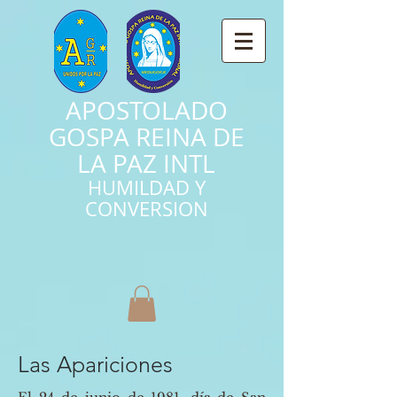
APOSTOLADO
GOSPA REINA DE
LA PAZ INTL
HUMILDAD Y
CONVERSION
Las Apariciones