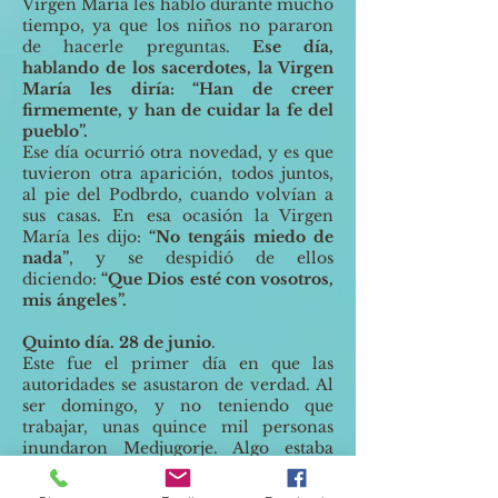
Virgen María les habló durante mucho
tiempo, ya que los niños no pararon
de hacerle preguntas.
Ese día,
hablando de los sacerdotes, la Virgen
María les diría: “Han de creer
firmemente, y han de cuidar la fe del
pueblo”.
Ese día ocurrió otra novedad, y es que
tuvieron otra aparición, todos juntos,
al pie del Podbrdo, cuando volvían a
sus casas. En esa ocasión la Virgen
María les dijo:
“No tengáis miedo de
nada”
, y se despidió de ellos
diciendo:
“Que Dios esté con vosotros,
mis ángeles”.
Quinto día. 28 de junio
.
Este fue el primer día en que las
autoridades se asustaron de verdad. Al
ser domingo, y no teniendo que
trabajar, unas quince mil personas
inundaron Medjugorje. Algo estaba
pasando que no era normal y se
escapaba a la capacidad de control de