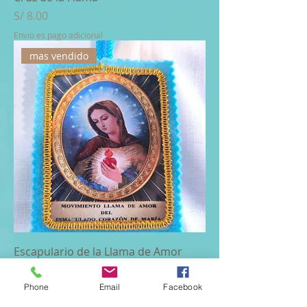
Price
S/ 8.00
Envio es pago adicional
mas vendido
Escapulario de la Llama de Amor
Price
S/ 20.00
Phone
Email
Facebook
Envio es pago adicional