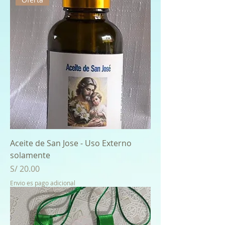
Aceite de San Jose - Uso Externo
solamente
Price
S/ 20.00
Envio es pago adicional