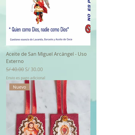
Aceite de San Miguel Arcángel - Uso
Externo
Regular Price
Sale Price
S/ 40.00
S/ 30.00
Envio es pago adicional
Nuevo