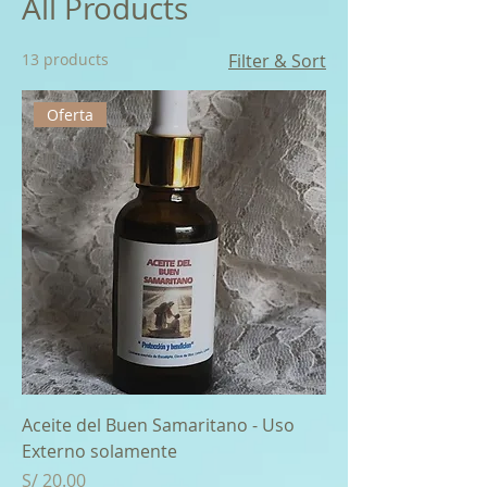
All Products
13 products
Filter & Sort
Oferta
Aceite del Buen Samaritano - Uso
Externo solamente
Price
S/ 20.00