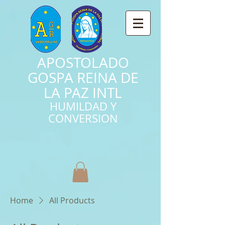
APOSTOLADO
GOSPA REINA DE
LA PAZ INTL
HUMILDAD Y
CONVERSION
Home
All Products