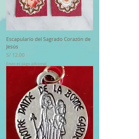
Escapulario del Sagrado Corazón de
Jesús
Price
S/ 12.00
Envio es pago adicional