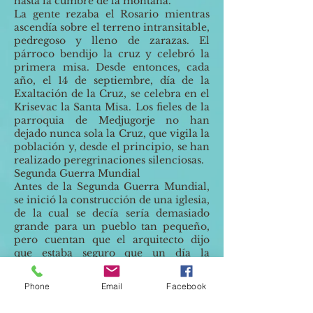
hasta la cumbre de la montaña.
La gente rezaba el Rosario mientras
ascendía sobre el terreno intransitable,
pedregoso y lleno de zarazas. El
párroco bendijo la cruz y celebró la
primera misa. Desde entonces, cada
año, el 14 de septiembre, día de la
Exaltación de la Cruz, se celebra en el
Krisevac la Santa Misa. Los fieles de la
parroquia de Medjugorje no han
dejado nunca sola la Cruz, que vigila la
población y, desde el principio, se han
realizado peregrinaciones silenciosas.
Segunda Guerra Mundial
Antes de la Segunda Guerra Mundial,
se inició la construcción de una iglesia,
de la cual se decía sería demasiado
grande para un pueblo tan pequeño,
pero cuentan que el arquitecto dijo
que estaba seguro que un día la
parroquia se quedaría pequeña para la
gran cantidad de gente que acudiría.
Phone
Email
Facebook
Durante la segunda Guerra Mundial, el
reino de Yugoslavia estalló en guerra