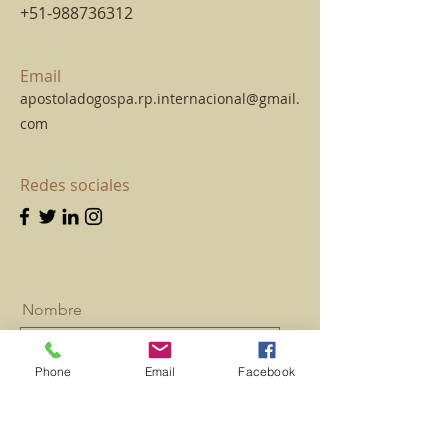
+51-988736312
Email
apostoladogospa.rp.internacional@gmail.
com
Redes sociales
Nombre
Phone
Email
Facebook
Apellido