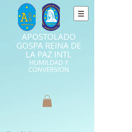
APOSTOLADO
GOSPA REINA DE
LA PAZ INTL
HUMILDAD Y
CONVERSION