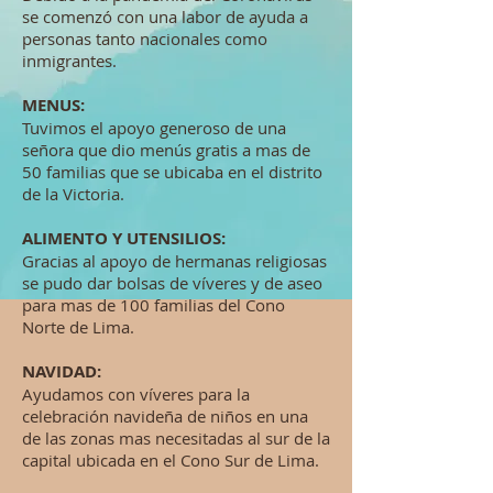
se comenzó con una labor de ayuda a
personas tanto nacionales como
inmigrantes.
MENUS:
Tuvimos el apoyo generoso de una
señora que dio menús gratis a mas de
50 familias que se ubicaba en el distrito
de la Victoria.
ALIMENTO Y UTENSILIOS:
Gracias al apoyo de hermanas religiosas
se pudo dar bolsas de víveres y de aseo
para mas de 100 familias del Cono
Norte de Lima.
NAVIDAD:
Ayudamos con víveres para la
celebración navideña de niños en una
de las zonas mas necesitadas al sur de la
capital ubicada en el Cono Sur de Lima.