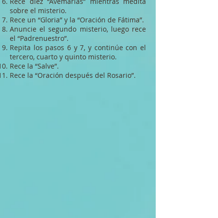
Rece diez “Avemarías” mientras medita
sobre el misterio.
Rece un “Gloria” y la “Oración de Fátima”.
Anuncie el segundo misterio, luego rece
el “Padrenuestro”.
Repita los pasos 6 y 7, y continúe con el
tercero, cuarto y quinto misterio.
Rece la “Salve”.
Rece la “Oración después del Rosario”.