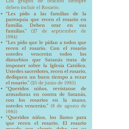
Los grupos de oración siempre
deben incluir el Rosario.
“Les pido a las familias de la
parroquia que recen el rosario en
familia. Deben orar en sus
familias.”
(27 de septiembre de
1984)
“Les pido que le pidan a todos que
recen el rosario. Con el rosario
ustedes vencerán todos los
disturbios que Satanás trata de
imponer sobre la Iglesia Católica.
Ustedes sacerdotes, recen el rosario,
dediquen un buen tiempo a rezar
el rosario.”
(25 de junio de 1985)
“Queridos niños, revístanse de
armaduras en contra de Satanás,
con los rosarios en la mano,
ustedes vencerán.”
(8 de agosto de
1985)
“Queridos niños, los llamo para
que recen el rosario. El rosario
rezado con alegría debe ser su