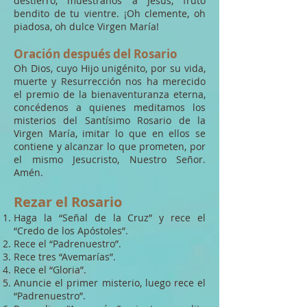
destierro, muéstranos a Jesús, fruto
bendito de tu vientre. ¡Oh clemente, oh
piadosa, oh dulce Virgen María!
Oración después del Rosario
Oh Dios, cuyo Hijo unigénito, por su vida,
muerte y Resurrección nos ha merecido
el premio de la bienaventuranza eterna,
concédenos a quienes meditamos los
misterios del Santísimo Rosario de la
Virgen María, imitar lo que en ellos se
contiene y alcanzar lo que prometen, por
el mismo Jesucristo, Nuestro Señor.
Amén.
Rezar el Rosario
Haga la “Señal de la Cruz” y rece el
“Credo de los Apóstoles”.
Rece el “Padrenuestro”.
Rece tres “Avemarías”.
Rece el “Gloria”.
Anuncie el primer misterio, luego rece el
“Padrenuestro”.