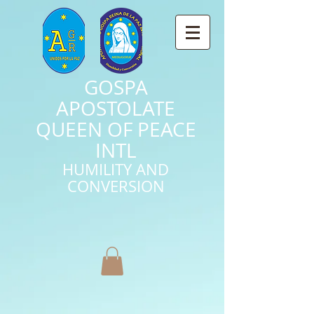
GOSPA
APOSTOLATE
QUEEN OF PEACE
INTL
HUMILITY AND
CONVERSION