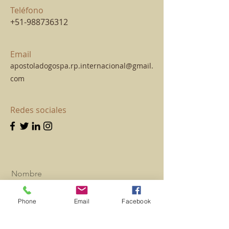
Teléfono
+51-988736312
Email
apostoladogospa.rp.internacional@gmail.
com
Redes sociales
Nombre
Phone
Email
Facebook
Apellido