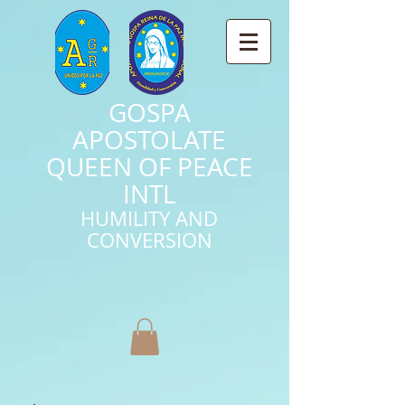
GOSPA
APOSTOLATE
QUEEN OF PEACE
INTL
HUMILITY AND
CONVERSION