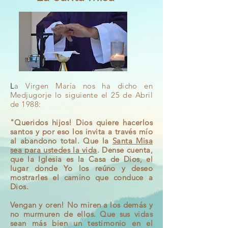
L
a Virgen
María
nos ha dicho en
Medjugorje lo siguiente el 25 de Abril
de 1988:
"Queridos hijos! Dios quiere hacerlos
santos y por eso los invita a través mío
al abandono total. Que la
Santa Misa
sea para ustedes la vida
.
Dense
cuenta,
que la Iglesia es la Casa de Dios, el
lugar donde Yo los reúno y deseo
mostrarles el camino que conduce a
Dios.
Vengan y oren! No miren a los demás y
no murmuren de ellos. Que sus vidas
sean más bien un testimonio en el