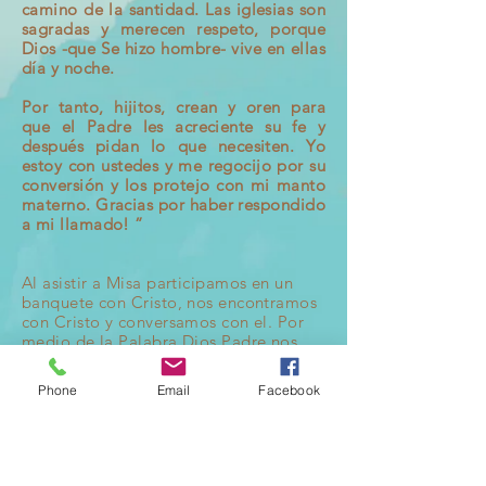
camino de la santidad. Las iglesias son
sagradas y merecen respeto, porque
Dios -que Se hizo hombre- vive en ellas
día y noche.
Por tanto, hijitos, crean y oren para
que el Padre les acreciente su fe y
después pidan lo que necesiten. Yo
estoy con ustedes y me regocijo por su
conversión y los protejo con mi manto
materno. Gracias por haber respondido
a mi llamado! ”
Al asistir a Misa participamos en un
banquete con Cristo, nos encontramos
con Cristo y conversamos con el. Por
medio de la Palabra Dios Padre nos
habla en las lecturas del Antiguo
Testamento; Dios Hijo a través del
Phone
Email
Facebook
Evangelio y el Espíritu Santo en el
sermón.
Juan 6,52
"Yo soy el pan vivo que ha bajado del