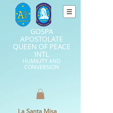
GOSPA
APOSTOLATE
QUEEN OF PEACE
INTL
HUMILITY AND
CONVERSION
La Santa Misa