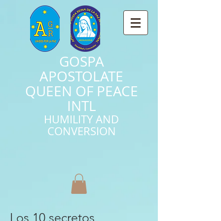
GOSPA
APOSTOLATE
QUEEN OF PEACE
INTL
HUMILITY AND
CONVERSION
Los 10 secretos