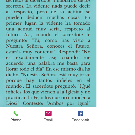
secretos al sacerdote. Y hablaron de los
secretos. La vidente nada puede decir
al respecto, pero de su actitud se
pueden deducir muchas cosas. En
primer lugar, la vidente ha tomado
una actitud muy seria, respecto al
futuro. Así, cuando el sacerdote le
preguntó: “Tú, como has visto a
Nuestra Señora, conoces el futuro;
estarás muy contenta“. Respondí: “No
es exactamente así; cuando me
acuerdo, una palabra me basta para
llorar todo el día“. En ese mismo día ha
dicho: “Nuestra Señora está muy triste
porque hay tantos infieles en el
mundo“. El sacerdote preguntó: “¿Qué
infieles: los que vienen a la Iglesia y no
practican la Fe, o los que no conocen a
Dios?” Contestó: “Ambos por igual”
¿Pero cómo van a ser iguales, si una
persona no encontró la Fe?
Phone
Email
Facebook
La vidente respondió:
Nuestra Señora
dijo: “Todas las personas adultas
tienen capacidad para conocer que