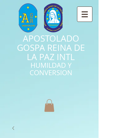
APOSTOLADO
GOSPA REINA DE
LA PAZ INTL
HUMILDAD Y
CONVERSION