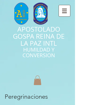
APOSTOLADO
GOSPA REINA DE
LA PAZ INTL
HUMILDAD Y
CONVERSION
Peregrinaciones