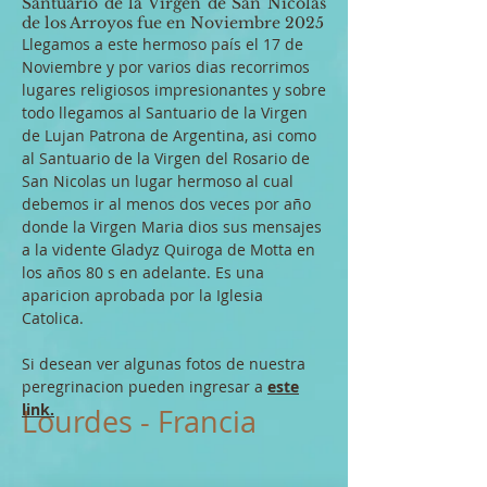
Santuario de la Virgen de San Nicolas
de los Arroyos fue en Noviembre 2025
Llegamos a este hermoso país el 17 de
Noviembre y por varios dias recorrimos
lugares religiosos impresionantes y sobre
todo llegamos al Santuario de la Virgen
de Lujan Patrona de Argentina, asi como
al Santuario de la Virgen del Rosario de
San Nicolas un lugar hermoso al cual
debemos ir al menos dos veces por año
donde la Virgen Maria dios sus mensajes
a la vidente Gladyz Quiroga de Motta en
los años 80 s en adelante. Es una
aparicion aprobada por la Iglesia
Catolica.
Si desean ver algunas fotos de nuestra
peregrinacion pueden ingresar a
este
link.
Lourdes - Francia