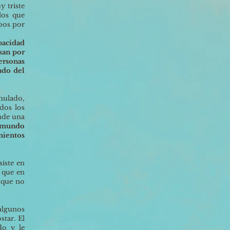
y triste
los que
mbos por
pacidad
san por
personas
ado del
nulado,
dos los
ende una
l mundo
imientos
iste en
ó que en
unque no
algunos
tar. El
do y le