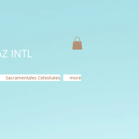
Z INTL
Sacramentales Celestiales
more