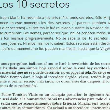
Los 10 secretos
irgen María ha revelado a los seis niños unos secretos. Sólo Mir
noce en este momento los diez secretos (al parecer, también I
s diez secretos) – el décimo le fué revelado durante la Navidad de
 se cumplirán. Los demás, parece ser que no los conocen todos, s
a los mismos progresivamente. No se sabe si los 10 secretos 
seis jóvenes. Ni ellos mismos lo saben. Estos secretos están dest
s, pero de momento no los pueden manifestar hasta que la Virge
 unos peregrinos italianos cómo se hará la revelación de los secre
 ha dado una simple hoja especial sobre la cual hay escritos l
n material que no se puede describir: no es papel ni tela. No se ve en
ebido tiempo daré la hoja al sacerdote elegido, el cual tendrá la g
nte el primer secreto; más tarde, los otros. Siete días después, él l
 antes de su realización“.
l Padre Tomislav Vlasic en un coloquio posterior, lo siguiente:
An
e será dado a la humanidad, habrá tres advertencias para todo el
 serán ciertos acontecimientos sobre la tierra
. Mirjana será testig
 antes de las admoniciones, ella avisará a un sacerdote, libremente 