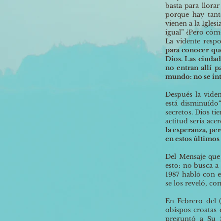
basta para llora
porque hay tanto
vienen a la Igles
igual” ¿Pero cómo
La vidente resp
para conocer que
Dios. Las ciudad
no entran allí p
mundo: no se int
Después la viden
está disminuído
secretos. Dios ti
actitud seria ace
la esperanza, per
en estos últimos
Del Mensaje que
esto: no busca a
1987 habló con e
se los reveló, co
En Febrero del 
obispos croatas 
preguntó a Su S