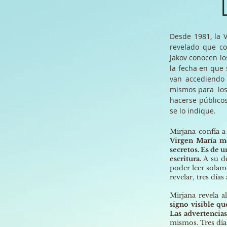
Desde 1981, la V
revelado que co
Jakov conocen lo
la fecha en que
van accediendo 
mismos para los 
hacerse público
se lo indique.
Mirjana confía a
Virgen María me
secretos. Es de u
escritura.
A su d
poder leer solame
revelar, tres días
Mirjana revela a
signo visible qu
Las advertencias
mismos. Tres días