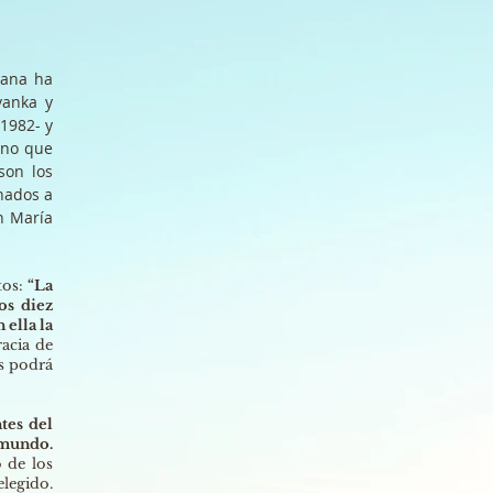
jana ha
vanka y
 1982- y
ino que
son los
inados a
n María
tos:
“La
os diez
 ella la
racia de
os podrá
tes del
 mundo.
o de los
elegido.