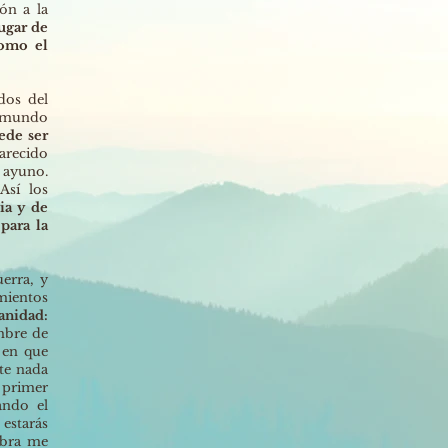
ón a la
ugar de
como el
dos del
l mundo
ede ser
arecido
l ayuno.
Así los
ia y de
para la
uerra, y
mientos
anidad:
embre de
 en que
nte nada
 primer
ando el
estarás
abra me