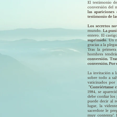
El testimonio de
conversión del
las apariciones
testimonio de las
Los secretos n
mundo.
La puni
entero. El casti
suprimido
. Un 
gracias a la pleg
Tras la primera
hombres tendrá
conversión. Tra
conversión. Por e
La invitación a l
sobre todo a sa
vaticinados por
”Conviértanse co
1984, se aparec
debe confiar los 
puede decir al 
lugar, la viden
sacerdote le pre
muy contenta“. 