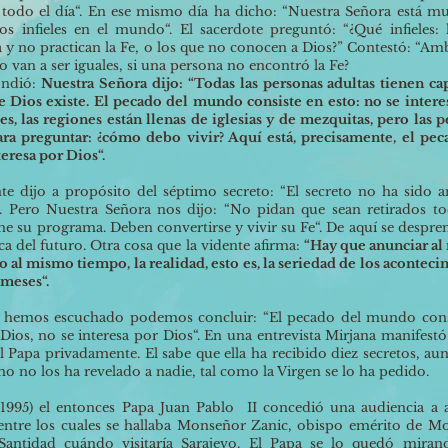
r todo el día“. En ese mismo día ha dicho: “Nuestra Señora está mu
s infieles en el mundo“. El sacerdote preguntó: “¿Qué infieles: 
ia y no practican la Fe, o los que no conocen a Dios?” Contestó: “A
 van a ser iguales, si una persona no encontró la Fe?
ondió:
Nuestra Señora dijo: “Todas las personas adultas tienen ca
 Dios existe. El pecado del mundo consiste en esto: no se intere
es, las regiones están llenas de iglesias y de mezquitas, pero las 
ara preguntar: ¿cómo debo vivir? Aquí está, precisamente, el pec
eresa por Dios“.
te dijo a propósito del séptimo secreto: “El secreto no ha sido a
“. Pero Nuestra Señora nos dijo: “No pidan que sean retirados to
ene su programa. Deben convertirse y vivir su Fe“. De aquí se despr
rca del futuro. Otra cosa que la vidente afirma:
“Hay que anunciar a
o al mismo tiempo, la realidad, esto es, la seriedad de los acontec
 meses“.
 hemos escuchado podemos concluir: “El pecado del mundo cons
 Dios, no se interesa por Dios“. En una entrevista Mirjana manifest
l Papa privadamente. El sabe que ella ha recibido diez secretos, a
mo no los ha revelado a nadie, tal como la Virgen se lo ha pedido.
(1995) el entonces Papa Juan Pablo II concedió una audiencia a 
entre los cuales se hallaba Monseñor Zanic, obispo emérito de Mos
antidad cuándo visitaría Sarajevo. El Papa se lo quedó miran