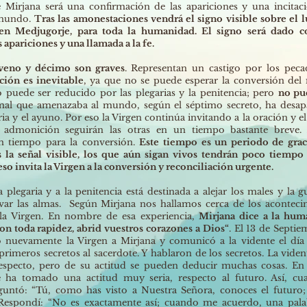
 Mirjana será una confirmación de las apariciones y una incitaci
 mundo.
Tras las amonestaciones vendrá el signo visible sobre el l
 en Medjugorje, para toda la humanidad. El signo será dado 
 apariciones y una llamada a la fe.
oveno y décimo son graves
. Representan un castigo por los peca
ción es inevitable
, ya que no se puede esperar la conversión de
go puede ser reducido por las plegarias y la penitencia; pero
no pu
mal que amenazaba al mundo, según el séptimo secreto, ha desap
aria y el ayuno. Por eso la Virgen continúa invitando a la oración y e
 admonición seguirán las otras en un tiempo bastante breve. 
n tiempo para la conversión.
Este tiempo es un periodo de grac
s la señal visible, los que aún sigan vivos tendrán poco tiempo 
so invita la Virgen a la conversión y reconciliación urgente.
a plegaria y a la penitencia está destinada a alejar los males y la g
lvar las almas. Según Mirjana nos hallamos cerca de los aconteci
 la Virgen. En nombre de esa experiencia,
Mirjana dice a la hum
n toda rapidez, abrid vuestros corazones a Dios“
. El 13 de Septi
ió nuevamente la Virgen a Mirjana y comunicó a la vidente el día
primeros secretos al sacerdote. Y hablaron de los secretos. La vide
respecto, pero de su actitud se pueden deducir muchas cosas. En
te ha tomado una actitud muy seria, respecto al futuro. Así, cu
guntó: “Tú, como has visto a Nuestra Señora, conoces el futuro; 
Respondí: “No es exactamente así; cuando me acuerdo, una pal