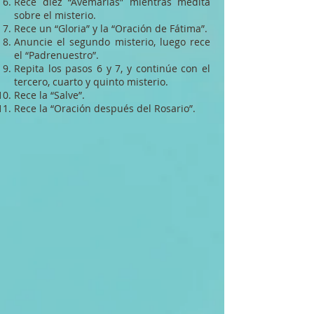
Rece diez “Avemarías” mientras medita
sobre el misterio.
Rece un “Gloria” y la “Oración de Fátima”.
Anuncie el segundo misterio, luego rece
el “Padrenuestro”.
Repita los pasos 6 y 7, y continúe con el
tercero, cuarto y quinto misterio.
Rece la “Salve”.
Rece la “Oración después del Rosario”.