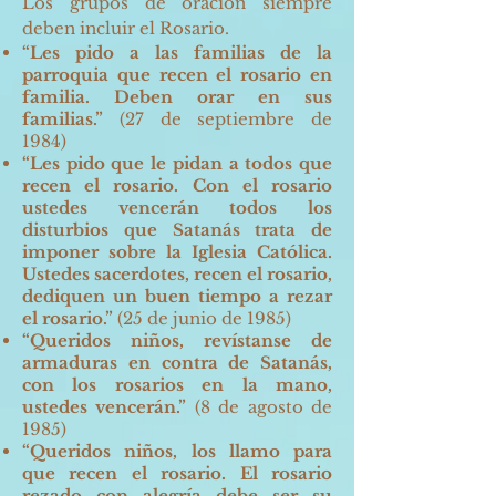
Los grupos de oración siempre
deben incluir el Rosario.
“Les pido a las familias de la
parroquia que recen el rosario en
familia. Deben orar en sus
familias.”
(27 de septiembre de
1984)
“Les pido que le pidan a todos que
recen el rosario. Con el rosario
ustedes vencerán todos los
disturbios que Satanás trata de
imponer sobre la Iglesia Católica.
Ustedes sacerdotes, recen el rosario,
dediquen un buen tiempo a rezar
el rosario.”
(25 de junio de 1985)
“Queridos niños, revístanse de
armaduras en contra de Satanás,
con los rosarios en la mano,
ustedes vencerán.”
(8 de agosto de
1985)
“Queridos niños, los llamo para
que recen el rosario. El rosario
rezado con alegría debe ser su