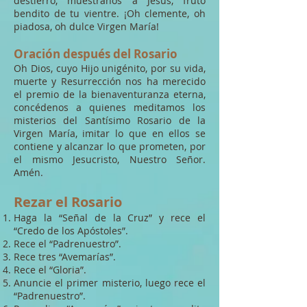
destierro, muéstranos a Jesús, fruto
bendito de tu vientre. ¡Oh clemente, oh
piadosa, oh dulce Virgen María!
Oración después del Rosario
Oh Dios, cuyo Hijo unigénito, por su vida,
muerte y Resurrección nos ha merecido
el premio de la bienaventuranza eterna,
concédenos a quienes meditamos los
misterios del Santísimo Rosario de la
Virgen María, imitar lo que en ellos se
contiene y alcanzar lo que prometen, por
el mismo Jesucristo, Nuestro Señor.
Amén.
Rezar el Rosario
Haga la “Señal de la Cruz” y rece el
“Credo de los Apóstoles”.
Rece el “Padrenuestro”.
Rece tres “Avemarías”.
Rece el “Gloria”.
Anuncie el primer misterio, luego rece el
“Padrenuestro”.