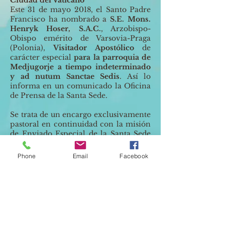
Este 31 de mayo 2018, el Santo Padre
Francisco ha nombrado a
S.E. Mons.
Henryk Hoser, S.A.C.
, Arzobispo-
Obispo emérito de Varsovia-Praga
(Polonia),
Visitador Apostólico
de
carácter especial
para la parroquia de
Medjugorje a tiempo indeterminado
y ad nutum Sanctae Sedis
. Así lo
informa en un comunicado la Oficina
de Prensa de la Santa Sede.
Se trata de un encargo exclusivamente
pastoral en continuidad con la misión
de Enviado Especial de la Santa Sede
para la parroquia de Medjugorje,
confiada a Mons. Hoser el 11 de febrero
Phone
Email
Facebook
2017 y por él concluida en los meses
pasados.
La misión del Visitador Apostólico –
afirma el comunicado – tiene como
fin asegurar un acompañamiento
estable y continuo de la comunidad