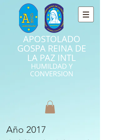
APOSTOLADO
GOSPA REINA DE
LA PAZ INTL
HUMILDAD Y
CONVERSION
Año 2017