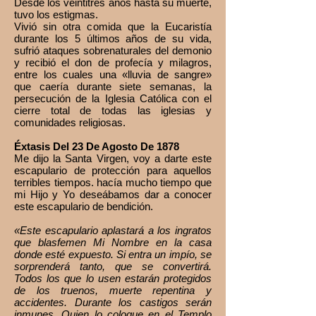
Desde los veintitrés años hasta su muerte,
tuvo los estigmas.
Vivió sin otra comida que la Eucaristía
durante los 5 últimos años de su vida,
sufrió ataques sobrenaturales del demonio
y recibió el don de profecía y milagros,
entre los cuales una «lluvia de sangre»
que caería durante siete semanas, la
persecución de la Iglesia Católica con el
cierre total de todas las iglesias y
comunidades religiosas.
Éxtasis Del 23 De Agosto De 1878
Me dijo la Santa Virgen, voy a darte este
escapulario de protección para aquellos
terribles tiempos. hacía mucho tiempo que
mi Hijo y Yo deseábamos dar a conocer
este escapulario de bendición.
«Este escapulario aplastará a los ingratos
que blasfemen Mi Nombre en la casa
donde esté expuesto. Si entra un impío, se
sorprenderá tanto, que se convertirá.
Todos los que lo usen estarán protegidos
de los truenos, muerte repentina y
accidentes. Durante los castigos serán
inmunes. Quien lo coloque en el Templo