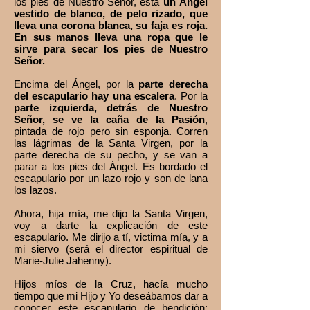
los pies de Nuestro Señor, está
un Ángel
vestido de blanco, de pelo rizado, que
lleva una corona blanca, su faja es roja.
En sus manos lleva una ropa que le
sirve para secar los pies de Nuestro
Señor.
Encima del Ángel, por la
parte derecha
del escapulario hay una escalera
. Por la
parte izquierda, detrás de Nuestro
Señor, se ve la caña de la Pasión
,
pintada de rojo pero sin esponja. Corren
las lágrimas de la Santa Virgen, por la
parte derecha de su pecho, y se van a
parar a los pies del Ángel. Es bordado el
escapulario por un lazo rojo y son de lana
los lazos.
Ahora, hija mía, me dijo la Santa Virgen,
voy a darte la explicación de este
escapulario. Me dirijo a tí, victima mía, y a
mi siervo (será el director espiritual de
Marie-Julie Jahenny).
Hijos míos de la Cruz, hacía mucho
tiempo que mi Hijo y Yo deseábamos dar a
conocer este escapulario de bendición;