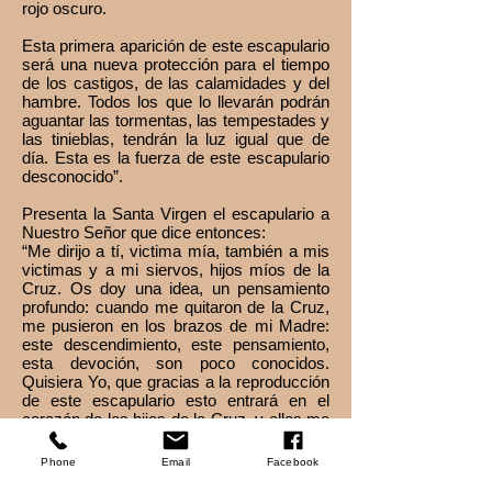
rojo oscuro.
Esta primera aparición de este escapulario
será una nueva protección para el tiempo
de los castigos, de las calamidades y del
hambre. Todos los que lo llevarán podrán
aguantar las tormentas, las tempestades y
las tinieblas, tendrán la luz igual que de
día. Esta es la fuerza de este escapulario
desconocido”.
Presenta la Santa Virgen el escapulario a
Nuestro Señor que dice entonces:
“Me dirijo a tí, victima mía, también a mis
victimas y a mi siervos, hijos míos de la
Cruz. Os doy una idea, un pensamiento
profundo: cuando me quitaron de la Cruz,
me pusieron en los brazos de mi Madre:
este descendimiento, este pensamiento,
esta devoción, son poco conocidos.
Quisiera Yo, que gracias a la reproducción
de este escapulario esto entrará en el
corazón de los hijos de la Cruz, y ellos me
saludaran diciéndome:
Phone
Email
Facebook
– TE SALUDO, JESÚS CRUCIFICADO