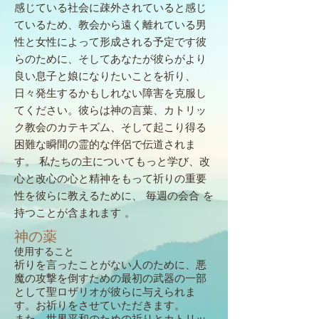
感じている社会に疎外されていると感じ
ているため、教会から遠く離れている男
性と女性によって形成される予定です彼
らのために、そしてあなたが彼らがより
良い息子と娘になりたいことを祈り、
日々発生するかもしれない障害を克服し
てください。彼らは神の言葉、カトリッ
ク教会のカテキズム、そして起こり得る
困難な瞬間の霊的な伴侶で伝道されま
す。
私たちの主についてもっと学び、改
心と改心の心と精神をもって祈りの重要
性を彼らに教えるために、
毎週の会合
を
持つことが含まれます
。
神の薬
使用すること
祈りを言ったことがない人のために、悪
魔の攻撃を倒すための最初の武器の一部
として聖ロザリオが彼らに与えられま
す。お祈りをさせていただきます。
また、世界平和のための祈りとカトリッ