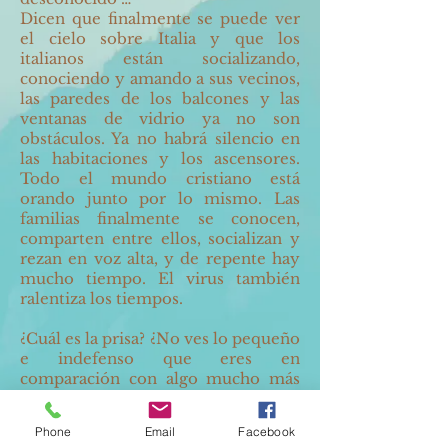
Dicen que finalmente se puede ver
el cielo sobre Italia y que los
italianos están socializando,
conociendo y amando a sus vecinos,
las paredes de los balcones y las
ventanas de vidrio ya no son
obstáculos. Ya no habrá silencio en
las habitaciones y los ascensores.
Todo el mundo cristiano está
orando junto por lo mismo. Las
familias finalmente se conocen,
comparten entre ellos, socializan y
rezan en voz alta, y de repente hay
mucho tiempo. El virus también
ralentiza los tiempos.
¿Cuál es la prisa? ¿No ves lo pequeño
e indefenso que eres en
comparación con algo mucho más
pequeño que tú? – ¿Qué haces
contigo mientras tus días han sido
Phone
Email
Facebook
contados como los cabellos de tu