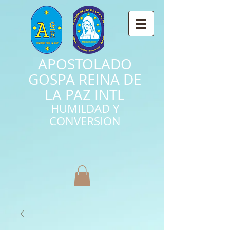
APOSTOLADO
GOSPA REINA DE
LA PAZ INTL
HUMILDAD Y
CONVERSION